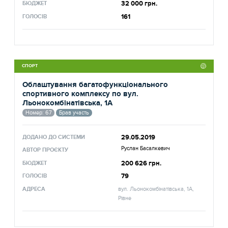
32 000 грн.
БЮДЖЕТ
161
ГОЛОСІВ
СПОРТ
Облаштування багатофункціонального
спортивного комплексу по вул.
Льонокомбінатівська, 1А
Номер: 67
Брав участь
29.05.2019
ДОДАНО ДО СИСТЕМИ
Руслан Басалкевич
АВТОР ПРОЄКТУ
200 626 грн.
БЮДЖЕТ
79
ГОЛОСІВ
АДРЕСА
вул. Льонокомбінатівська, 1А,
Рівне