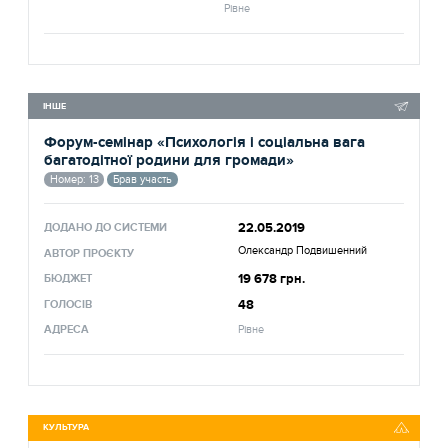
Рівне
ІНШЕ
Форум-семінар «Психологія і соціальна вага
багатодітної родини для громади»
Номер: 13
Брав участь
22.05.2019
ДОДАНО ДО СИСТЕМИ
Олександр Подвишенний
АВТОР ПРОЄКТУ
19 678 грн.
БЮДЖЕТ
48
ГОЛОСІВ
АДРЕСА
Рівне
КУЛЬТУРА