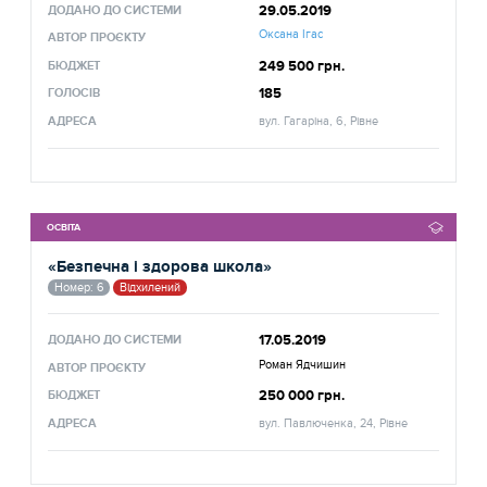
29.05.2019
ДОДАНО ДО СИСТЕМИ
Оксана Ігас
АВТОР ПРОЄКТУ
249 500 грн.
БЮДЖЕТ
185
ГОЛОСІВ
АДРЕСА
вул. Гагаріна, 6, Рівне
ОСВІТА
«Безпечна і здорова школа»
Номер: 6
Відхилений
17.05.2019
ДОДАНО ДО СИСТЕМИ
Роман Ядчишин
АВТОР ПРОЄКТУ
250 000 грн.
БЮДЖЕТ
АДРЕСА
вул. Павлюченка, 24, Рівне