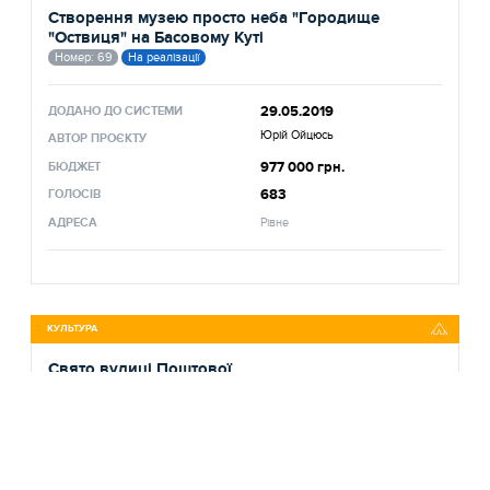
Створення музею просто неба "Городище
"Оствиця" на Басовому Куті
Номер: 69
На реалізації
29.05.2019
ДОДАНО ДО СИСТЕМИ
Юрій Ойцюсь
АВТОР ПРОЄКТУ
977 000 грн.
БЮДЖЕТ
683
ГОЛОСІВ
АДРЕСА
Рівне
КУЛЬТУРА
Свято вулиці Поштової
Номер: 11
Брав участь
21.05.2019
ДОДАНО ДО СИСТЕМИ
Любов Мобіло
АВТОР ПРОЄКТУ