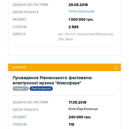
29.05.2019
ДОДАНО ДО СИСТЕМИ
Тетяна Воронцова
АВТОР ПРОЄКТУ
1 000 000 грн.
БЮДЖЕТ
2 565
ГОЛОСІВ
АДРЕСА
вул. Миколи Карнаухова (Мірющенка),
25А, Рівне
КУЛЬТУРА
Проведення Рівненського фестивалю
електронної музики "Атмосфера"
Номер: 4
Реалізований
17.05.2019
ДОДАНО ДО СИСТЕМИ
Юлія Юра-Конончук
АВТОР ПРОЄКТУ
240 000 грн.
БЮДЖЕТ
715
ГОЛОСІВ