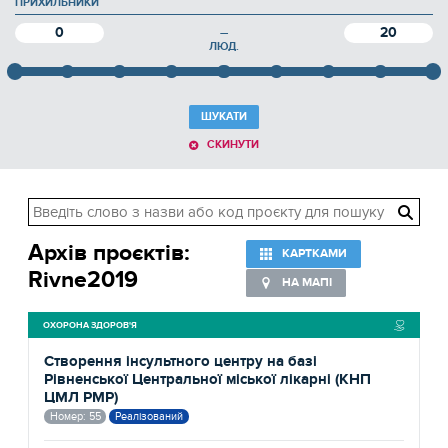
ПРИХИЛЬНИКИ
0
20
—
ЛЮД.
ШУКАТИ
СКИНУТИ
Архів проєктів:
КАРТКАМИ
Rivne2019
НА МАПІ
ОХОРОНА ЗДОРОВ'Я
Створення інсультного центру на базі
Рівненської Центральної міської лікарні (КНП
ЦМЛ РМР)
Номер: 55
Реалізований