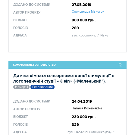
27.05.2019
ДОДАНО ДО СИСТЕМИ
Олександра Макогон
АВТОР ПРОЄКТУ
900 000 грн.
БЮДЖЕТ
289
ГОЛОСІВ
АДРЕСА
вул. Короленка, 7, Рівне
КОМУНАЛЬНЕ ГОСПОДАРСТВО
Дитяча кімната сенсорномоторної стимуляції в
логопедичній студії «Klein» («Маленький").
Номер: 1
Реалізований
24.04.2019
ДОДАНО ДО СИСТЕМИ
Наталія Кожемякіна
АВТОР ПРОЄКТУ
230 000 грн.
БЮДЖЕТ
329
ГОЛОСІВ
АДРЕСА
вул. Небесної Сотні (Кіквідзе), 10,