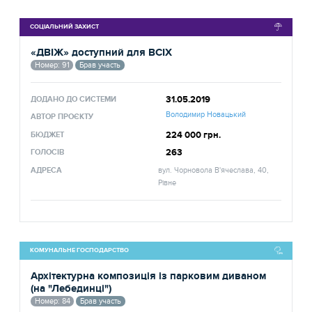
СОЦІАЛЬНИЙ ЗАХИСТ
«ДВІЖ» доступний для ВСІХ
Номер: 91
Брав участь
31.05.2019
ДОДАНО ДО СИСТЕМИ
Володимир Новацький
АВТОР ПРОЄКТУ
224 000 грн.
БЮДЖЕТ
263
ГОЛОСІВ
АДРЕСА
вул. Чорновола В'ячеслава, 40,
Рівне
КОМУНАЛЬНЕ ГОСПОДАРСТВО
Архітектурна композиція із парковим диваном
(на "Лебединці")
Номер: 84
Брав участь