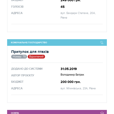
249 000 грн.
БЮДЖЕТ
45
ГОЛОСІВ
АДРЕСА
вул. Бандери Степана, 20А,
Рівне
КОМУНАЛЬНЕ ГОСПОДАРСТВО
Притулок для птахів
Номер: 78
Відхилений
31.05.2019
ДОДАНО ДО СИСТЕМИ
Володимир Батрак
АВТОР ПРОЄКТУ
200 000 грн.
БЮДЖЕТ
АДРЕСА
вул. Млинівська, 23А, Рівне
ОСВІТА