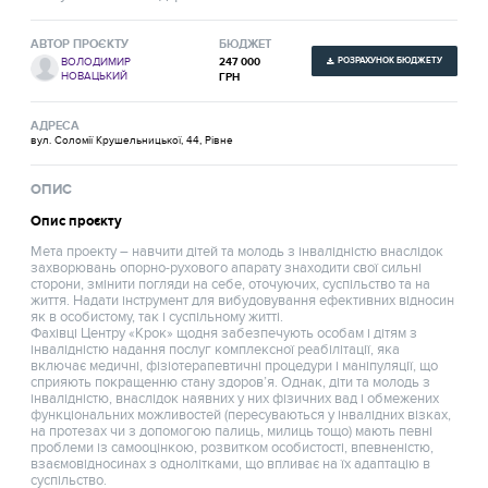
АВТОР ПРОЄКТУ
БЮДЖЕТ
РОЗРАХУНОК БЮДЖЕТУ
247 000
ВОЛОДИМИР
НОВАЦЬКИЙ
ГРН
АДРЕСА
вул. Соломії Крушельницької, 44, Рівне
ОПИС
Опис проєкту
Мета проекту – навчити дітей та молодь з інвалідністю внаслідок
захворювань опорно-рухового апарату знаходити свої сильні
сторони, змінити погляди на себе, оточуючих, суспільство та на
життя. Надати інструмент для вибудовування ефективних відносин
як в особистому, так і суспільному житті.
Фахівці Центру «Крок» щодня забезпечують особам і дітям з
інвалідністю надання послуг комплексної реабілітації, яка
включає медичні, фізіотерапевтичні процедури і маніпуляції, що
сприяють покращенню стану здоров’я. Однак, діти та молодь з
інвалідністю, внаслідок наявних у них фізичних вад і обмежених
функціональних можливостей (пересуваються у інвалідних візках,
на протезах чи з допомогою палиць, милиць тощо) мають певні
проблеми із самооцінкою, розвитком особистості, впевненістю,
взаємовідносинах з однолітками, що впливає на їх адаптацію в
суспільство.