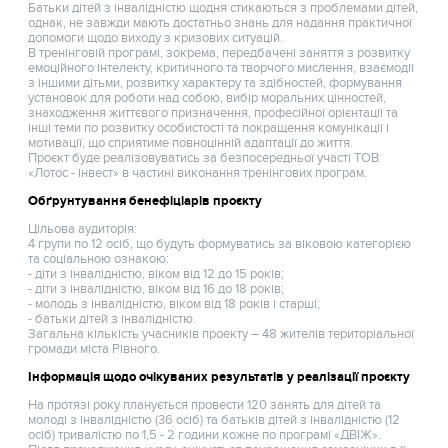
Батьки дітей з інвалідністю щодня стикаються з проблемами дітей,
однак, не завжди мають достатньо знань для надання практичної
допомоги щодо виходу з кризових ситуацій.
В тренінговій програмі, зокрема, передбачені заняття з розвитку
емоційного інтелекту, критичного та творчого мислення, взаємодії
з іншими дітьми, розвитку характеру та здібностей, формування
установок для роботи над собою, вибір моральних цінностей,
знаходження життєвого призначення, професійної орієнтації та
інші теми по розвитку особистості та покращення комунікації і
мотивації, що сприятиме повноцінній адаптації до життя.
Проєкт буде реалізовуватись за безпосередньої участі ТОВ
«Лотос - інвест» в частині виконання тренінгових програм.
Обґрунтування бенефіціарів проєкту
Цільова аудиторія:
4 групи по 12 осіб, що будуть формуватись за віковою категорією
та соціальною ознакою:
- діти з інвалідністю, віком від 12 до 15 років;
- діти з інвалідністю, віком від 16 до 18 років;
- молодь з інвалідністю, віком від 18 років і старші;
- батьки дітей з інвалідністю.
Загальна кількість учасників проекту – 48 жителів територіальної
громади міста Рівного.
Інформація щодо очікуваних результатів у реалізації проєкту
На протязі року планується провести 120 занять для дітей та
молоді з інвалідністю (36 осіб) та батьків дітей з інвалідністю (12
осіб) тривалістю по 1,5 - 2 години кожне по програмі «ДВІЖ».