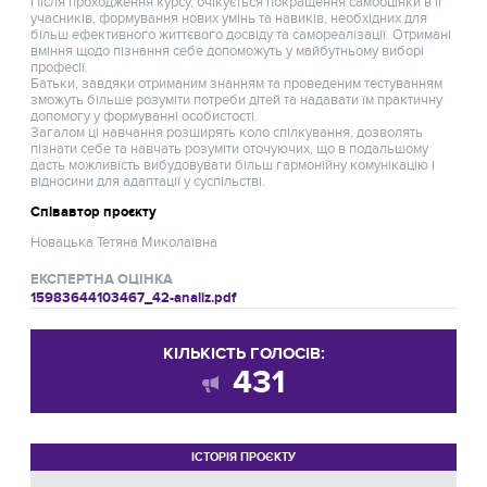
Після проходження курсу, очікується покращення самооцінки в її
учасників, формування нових умінь та навиків, необхідних для
більш ефективного життєвого досвіду та самореалізації. Отримані
вміння щодо пізнання себе допоможуть у майбутньому виборі
професії.
Батьки, завдяки отриманим знанням та проведеним тестуванням
зможуть більше розуміти потреби дітей та надавати їм практичну
допомогу у формуванні особистості.
Загалом ці навчання розширять коло спілкування, дозволять
пізнати себе та навчать розуміти оточуючих, що в подальшому
дасть можливість вибудовувати більш гармонійну комунікацію і
відносини для адаптації у суспільстві.
Співавтор проєкту
Новацька Тетяна Миколаївна
ЕКСПЕРТНА ОЦІНКА
15983644103467_42-analiz.pdf
КІЛЬКІСТЬ ГОЛОСІВ:
431
ІСТОРІЯ ПРОЄКТУ