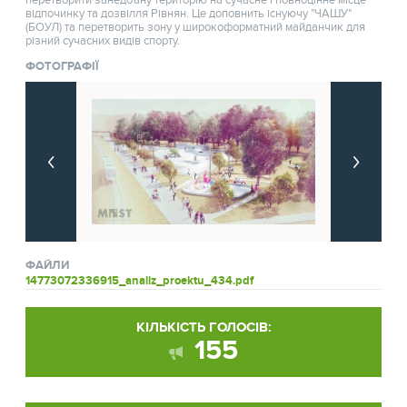
відпочинку та дозвілля Рівнян. Це доповнить існуючу "ЧАШУ"
(БОУЛ) та перетворить зону у широкоформатний майданчик для
різний сучасних видів спорту.
ФОТОГРАФІЇ
ФАЙЛИ
14773072336915_analiz_proektu_434.pdf
КІЛЬКІСТЬ ГОЛОСІВ:
155