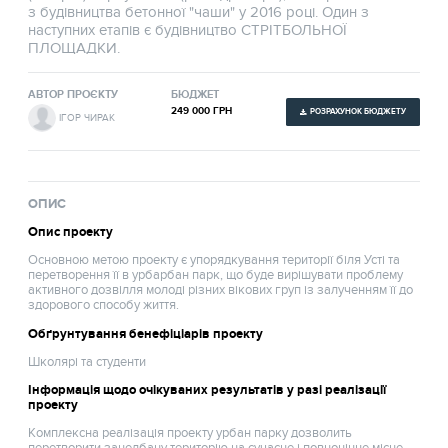
з будівництва бетонної "чаши" у 2016 році. Один з
наступних етапів є будівництво СТРІТБОЛЬНОЇ
ПЛОЩАДКИ.
АВТОР ПРОЄКТУ
БЮДЖЕТ
249 000 ГРН
РОЗРАХУНОК БЮДЖЕТУ
ІГОР ЧИРАК
ОПИС
Опис проекту
Основною метою проекту є упорядкування території біля Усті та
перетворення її в урбарбан парк, що буде вирішувати проблему
активного дозвілля молоді різних вікових груп із залученням її до
здорового способу життя.
Обґрунтування бенефіціарів проекту
Школярі та студенти
Інформація щодо очікуваних результатів у разі реалізації
проекту
Комплексна реалізація проекту урбан парку дозволить
перетворити занедбану територію на сучасне і повноцінне місце