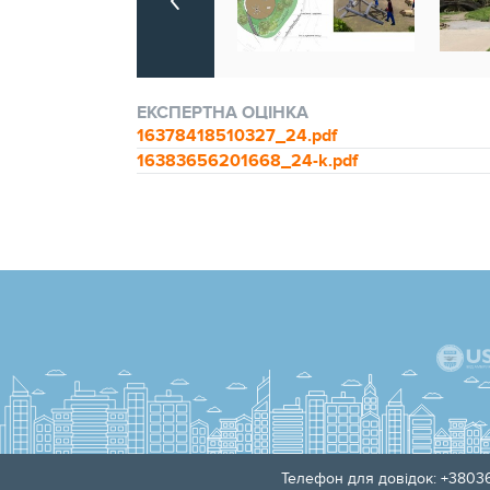
ЕКСПЕРТНА ОЦІНКА
16378418510327_24.pdf
16383656201668_24-k.pdf
Телефон для довідок: +38036