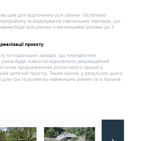
 місцем для відпочинку усіх рівнян. Особливо
крорайону та відвідувачів навчальних закладів, що
кавим буде для рівнян з маленькими дітками до 3
реалізації проєкту
єкту та подальших заходів, що передбачені
а років буде повністю відновлено рекреаційний
 логічним продовженням розпочатого процесу
ий дитячий простір. Таким чином, у результаті цього
 для гри та розвитку найменших рівнян та їх батьків.