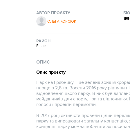
АВТОР ПРОЄКТУ
БЮ
199
ОЛЬГА КОРСЮК
РАЙОН
Рівне
ОПИС
Опис проєкту
Парк на Грабнику – це зелена зона мікрорай
площею 2,8 га. Восени 2016 року рівняни п
відновлення цього парку. В них був заплан
майданчиків для спорту, гри та відпочинку. 
голоси і проекти перемогли.
В 2017 році активісти провели цілий перелі
парку та випрацювати загальну концепцію, 
концепції парку можна побачити за посилання