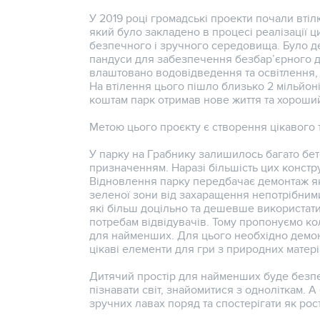
У 2019 році громадські проекти почали втіл
який було закладено в процесі реалізації ци
безпечного і зручного середовища. Було де
пандуси для забезпечення безбар’єрного д
влаштовано водовідведення та освітлення, 
На втілення цього пішло близько 2 мільйон
коштам парк отримав нове життя та хороши
Метою цього проєкту є створення цікавого 
У парку на Грабнику залишилось багато бето
призначенням. Наразі більшість цих констр
Відновлення парку передбачає демонтаж як
зеленої зони від захаращення непотрібними 
які більш доцільно та дешевше використати,
потребам відвідувачів. Тому пропонуємо ко
для найменших. Для цього необхідно демонт
цікаві елементи для гри з природних матері
Дитячий простір для найменших буде безпеч
пізнавати світ, знайомитися з одноліткам. 
зручних лавах поряд та спостерігати як рос