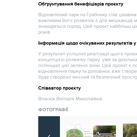
Обґрунтування бенефіціарів проєкту
Відновлений парк на Грабнику стає цікавим
важливим його розвиток є для мешканців мі
знаходяться поряд. Цей проєкт найбільш ці
років.
Інформація щодо очікуваних результатів у 
У результаті успішної реалізації цього про
концепцією розвитку парку, уже за декільк
потенціал цієї зеленої зони. Цей проєкт є
відновлення парку та доповнює вже створен
буде створено якісний та безпечний простір
Співавтор проєкту
Власюк Вікторія Миколаївна
ФОТОГРАФІЇ