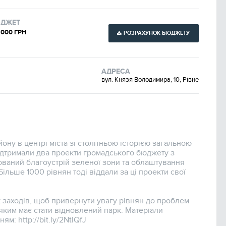
ДЖЕТ
 000 ГРН
РОЗРАХУНОК БЮДЖЕТУ
АДРЕСА
вул. Князя Володимира, 10, Рівне
ону в центрі міста зі столітньою історією загальною
ідтримали два проекти громадського бюджету з
ований благоустрій зеленої зони та облаштування
Більше 1000 рівнян тоді віддали за ці проекти свої
к заходів, щоб привернути увагу рівнян до проблем
яким має стати відновлений парк. Матеріали
м: http://bit.ly/2NtlQfJ