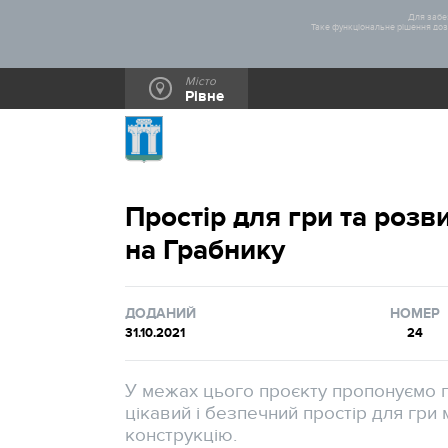
Для забез
Таке функціональне рішення дозв
Місто
Рівне
Простір для гри та розв
на Грабнику
ДОДАНИЙ
НОМЕР
31.10.2021
24
У межах цього проєкту пропонуємо 
цікавий і безпечний простір для гри
конструкцію.