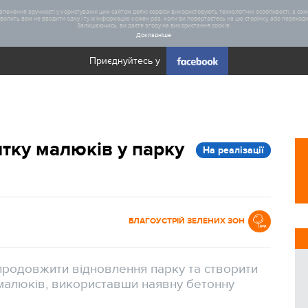
печення зручності у користуванні цим сайтом деякі сервіси використовують технологічні особливості, а саме
олить вам не вводити одну і ту ж інформацію кожен раз, коли ви повертаєтесь на цю сторінку, або переходите
Залишаючись, ви даєте згоду на використання cookie.
Докладніше
Приєднуйтесь у
Загал
итку малюків у парку
На реалізації
Статис
Реаліз
БЛАГОУСТРІЙ ЗЕЛЕНИХ ЗОН
продовжити відновлення парку та створити
 малюків, використавши наявну бетонну