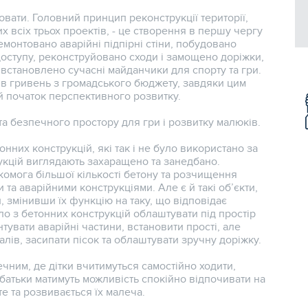
ювати. Головний принцип реконструкції території,
х всіх трьох проектів, - це створення в першу чергу
монтовано аварійні підпірні стіни, побудовано
оступу, реконструйовано сходи і замощено доріжки,
встановлено сучасні майданчики для спорту та гри.
ів гривень з громадського бюджету, завдяки цим
й початок перспективного розвитку.
та безпечного простору для гри і розвитку малюків.
нних конструкцій, які так і не було використано за
укцій виглядають захаращено та занедбано.
омога більшої кількості бетону та розчищення
та аварійними конструкціями. Але є й такі об’єкти,
 змінивши їх функцію на таку, що відповідає
ло з бетонних конструкцій облаштувати під простір
увати аварійні частини, встановити прості, але
алів, засипати пісок та облаштувати зручну доріжку.
ним, де дітки вчитимуться самостійно ходити,
А батьки матимуть можливість спокійно відпочивати на
те та розвивається їх малеча.